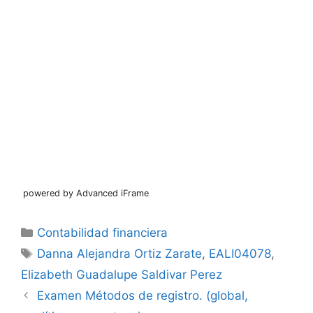
powered by Advanced iFrame
Categorías
Contabilidad financiera
Etiquetas
Danna Alejandra Ortiz Zarate
,
EALI04078
,
Elizabeth Guadalupe Saldivar Perez
Examen Métodos de registro. (global,