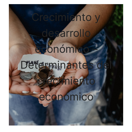
Crecimiento y
desarrollo
económico –
Determinantes del
crecimiento
económico