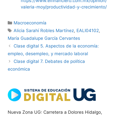
https://www.elfinanciero.com.mx/opinion/
valeria-moy/productividad-y-crecimiento/
Categorías
Macroeconomía
Etiquetas
Alicia Sarahí Robles Martínez
,
EALI04102
,
María Guadalupe García Cervantes
Clase digital 5. Aspectos de la economía:
empleo, desempleo, y mercado laboral
Clase digital 7. Debates de política
económica
Nueva Zona UG: Carretera a Dolores Hidalgo,