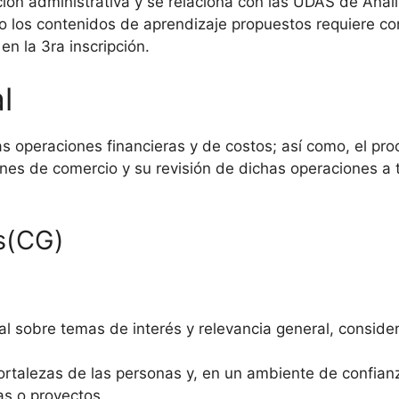
ción administrativa y se relaciona con las UDAS de Análi
to los contenidos de aprendizaje propuestos requiere co
n la 3ra inscripción.
l
las operaciones financieras y de costos; así como, el p
nes de comercio y su revisión de dichas operaciones a t
s(CG)
l sobre temas de interés y relevancia general, consid
ortalezas de las personas y, en un ambiente de confianz
as o proyectos.