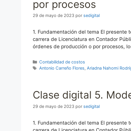
por procesos
29 de mayo de 2023
por
sedigital
1. Fundamentación del tema El presente t
carrera de Licenciatura en Contador Públ
órdenes de producción o por procesos, l
Categorías
Contabilidad de costos
Etiquetas
Antonio Carreño Flores
,
Ariadna Nahomi Rodrí
Clase digital 5. Mod
29 de mayo de 2023
por
sedigital
1. Fundamentación del tema El presente t
carrera de Licenciatura en Contador Públ