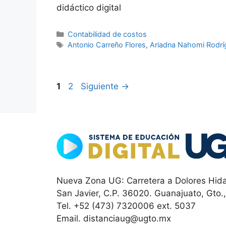
didáctico digital
Categorías
Contabilidad de costos
Etiquetas
Antonio Carreño Flores
,
Ariadna Nahomi Rodrí
Página
Página
1
2
Siguiente
→
Nueva Zona UG: Carretera a Dolores Hida
San Javier, C.P. 36020. Guanajuato, Gto.
Tel. +52 (473) 7320006 ext. 5037
Email. distanciaug@ugto.mx