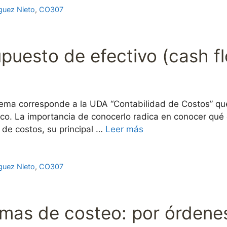
guez Nieto
,
CO307
supuesto de efectivo (cash f
ema corresponde a la UDA “Contabilidad de Costos” que
co. La importancia de conocerlo radica en conocer qué 
 de costos, su principal …
Leer más
guez Nieto
,
CO307
temas de costeo: por órden