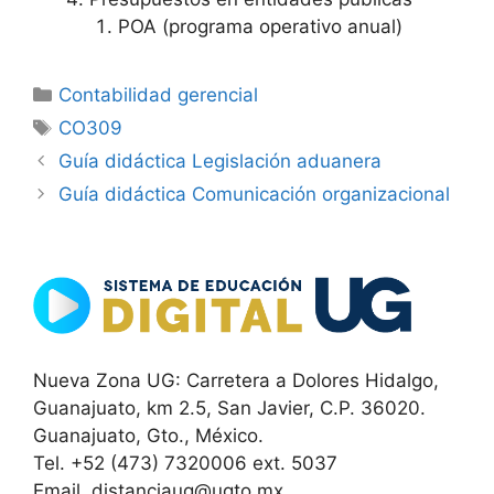
POA (programa operativo anual)
Categorías
Contabilidad gerencial
Etiquetas
CO309
Guía didáctica Legislación aduanera
Guía didáctica Comunicación organizacional
Nueva Zona UG: Carretera a Dolores Hidalgo,
Guanajuato, km 2.5, San Javier, C.P. 36020.
Guanajuato, Gto., México.
Tel. +52 (473) 7320006 ext. 5037
Email. distanciaug@ugto.mx