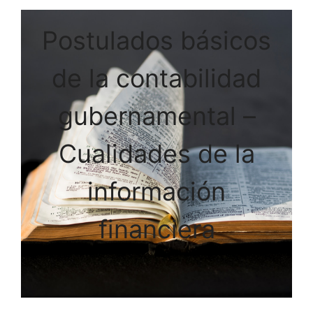
Postulados básicos
de la contabilidad
gubernamental –
Cualidades de la
información
financiera