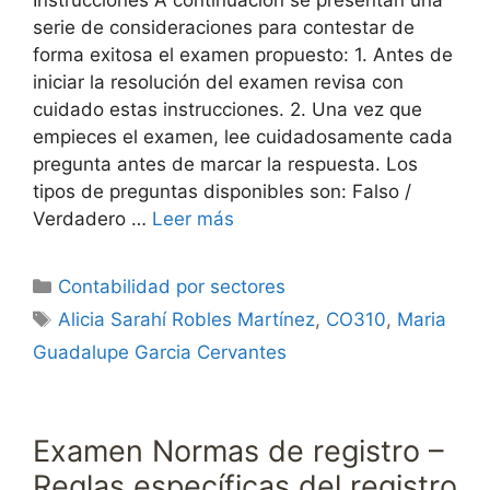
Instrucciones A continuación se presentan una
serie de consideraciones para contestar de
forma exitosa el examen propuesto: 1. Antes de
iniciar la resolución del examen revisa con
cuidado estas instrucciones. 2. Una vez que
empieces el examen, lee cuidadosamente cada
pregunta antes de marcar la respuesta. Los
tipos de preguntas disponibles son: Falso /
Verdadero …
Leer más
Categorías
Contabilidad por sectores
Etiquetas
Alicia Sarahí Robles Martínez
,
CO310
,
Maria
Guadalupe Garcia Cervantes
Examen Normas de registro –
Reglas específicas del registro