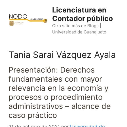
Saltar
Licenciatura en
al
Contador público
contenido
Otro sitio más de Blogs |
Universidad de Guanajuato
Tania Sarai Vázquez Ayala
Presentación: Derechos
fundamentales con mayor
relevancia en la economía y
procesos o procedimiento
administrativos – alcance de
caso práctico
21 de octubre de 2021
por
Universidad de