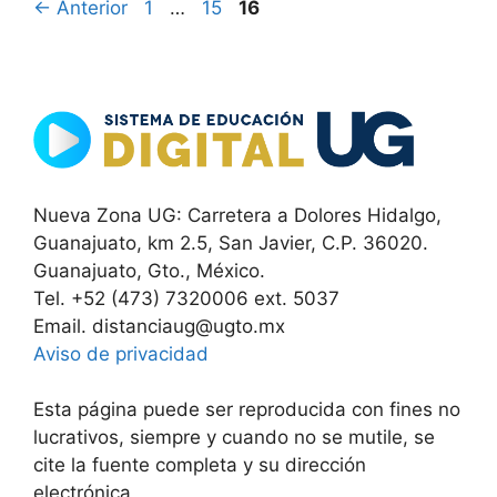
Página
Página
Página
←
Anterior
1
…
15
16
Nueva Zona UG: Carretera a Dolores Hidalgo,
Guanajuato, km 2.5, San Javier, C.P. 36020.
Guanajuato, Gto., México.
Tel. +52 (473) 7320006 ext. 5037
Email. distanciaug@ugto.mx
Aviso de privacidad
Esta página puede ser reproducida con fines no
lucrativos, siempre y cuando no se mutile, se
cite la fuente completa y su dirección
electrónica