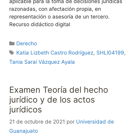
aplicable para la toma de decisiones jurídicas
razonadas, con afectación propia, en
representación o asesoría de un tercero.
Recurso didáctico digital
Categorías
Derecho
Etiquetas
Katia Lizbeth Castro Rodríguez
,
SHLI04199
,
Tania Sarai Vázquez Ayala
Examen Teoría del hecho
jurídico y de los actos
jurídicos
21 de octubre de 2021
por
Universidad de
Guanajuato