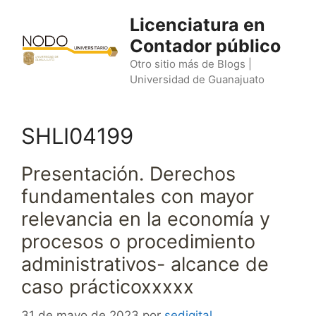
Saltar
Licenciatura en
al
Contador público
contenido
Otro sitio más de Blogs |
Universidad de Guanajuato
SHLI04199
Presentación. Derechos
fundamentales con mayor
relevancia en la economía y
procesos o procedimiento
administrativos- alcance de
caso prácticoxxxxx
31 de mayo de 2023
por
sedigital