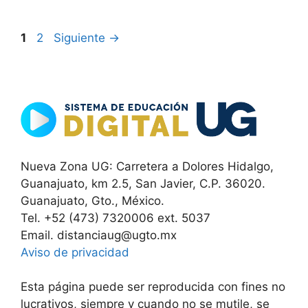
Página
Página
1
2
Siguiente
→
Nueva Zona UG: Carretera a Dolores Hidalgo,
Guanajuato, km 2.5, San Javier, C.P. 36020.
Guanajuato, Gto., México.
Tel. +52 (473) 7320006 ext. 5037
Email. distanciaug@ugto.mx
Aviso de privacidad
Esta página puede ser reproducida con fines no
lucrativos, siempre y cuando no se mutile, se