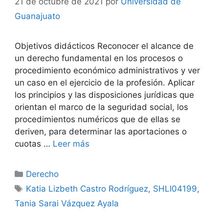
21 de octubre de 2021
por
Universidad de
Guanajuato
Objetivos didácticos Reconocer el alcance de
un derecho fundamental en los procesos o
procedimiento económico administrativos y ver
un caso en el ejercicio de la profesión. Aplicar
los principios y las disposiciones jurídicas que
orientan el marco de la seguridad social, los
procedimientos numéricos que de ellas se
deriven, para determinar las aportaciones o
cuotas …
Leer más
Categorías
Derecho
Etiquetas
Katia Lizbeth Castro Rodríguez
,
SHLI04199
,
Tania Sarai Vázquez Ayala