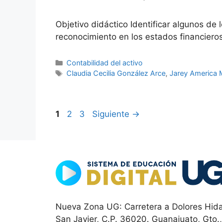
Objetivo didáctico Identificar algunos de
reconocimiento en los estados financieros
Categorías
Contabilidad del activo
Etiquetas
Claudia Cecilia González Arce
,
Jarey America 
Página
Página
Página
1
2
3
Siguiente
→
Nueva Zona UG: Carretera a Dolores Hida
San Javier, C.P. 36020. Guanajuato, Gto.