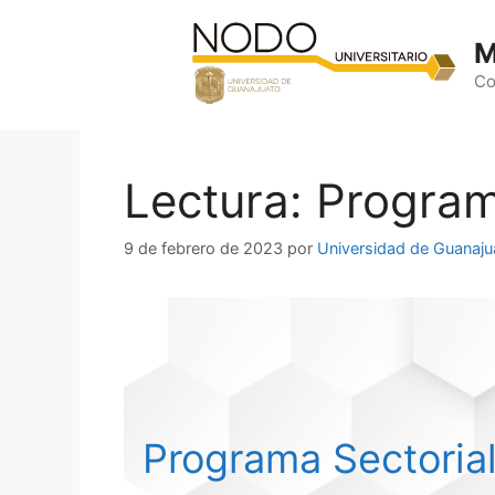
Saltar
al
M
contenido
Co
Lectura: Progra
9 de febrero de 2023
por
Universidad de Guanaju
Programa Sectoria