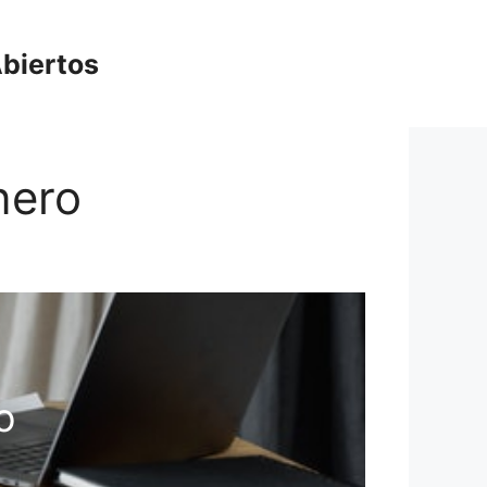
biertos
nero
o