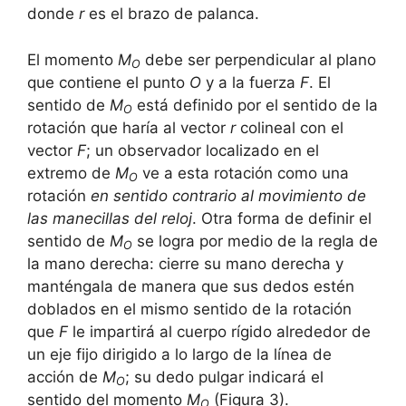
donde
r
es el brazo de palanca.
El momento
M
debe ser perpendicular al plano
O
que contiene el punto
O
y a la fuerza
F
. El
sentido de
M
está definido por el sentido de la
O
rotación que haría al vector
r
colineal con el
vector
F
; un observador localizado en el
extremo de
M
ve a esta rotación como una
O
rotación
en sentido contrario al movimiento de
las manecillas del reloj
. Otra forma de definir el
sentido de
M
se logra por medio de la regla de
O
la mano derecha: cierre su mano derecha y
manténgala de manera que sus dedos estén
doblados en el mismo sentido de la rotación
que
F
le impartirá al cuerpo rígido alrededor de
un eje fijo dirigido a lo largo de la línea de
acción de
M
; su dedo pulgar indicará el
O
sentido del momento
M
(Figura 3).
O