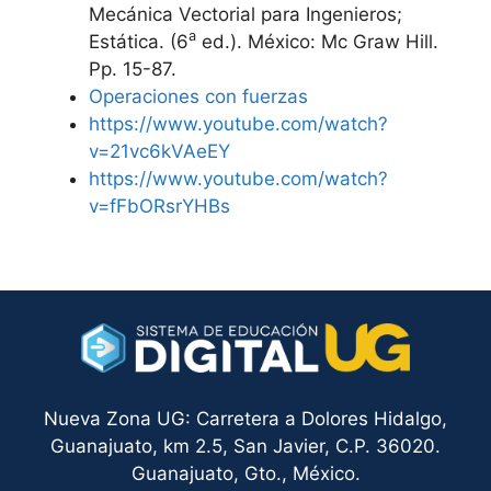
Mecánica Vectorial para Ingenieros;
a
Estática. (6
ed.). México: Mc Graw Hill.
Pp. 15-87.
Operaciones con fuerzas
https://www.youtube.com/watch?
v=21vc6kVAeEY
https://www.youtube.com/watch?
v=fFbORsrYHBs
Nueva Zona UG: Carretera a Dolores Hidalgo,
Guanajuato, km 2.5, San Javier, C.P. 36020.
Guanajuato, Gto., México.