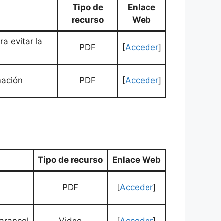
Tipo de
Enlace
recurso
Web
ra evitar la
PDF
[
Acceder
]
mación
PDF
[
Acceder
]
Tipo de recurso
Enlace Web
PDF
[
Acceder
]
arancel
Video
[
Acceder
]