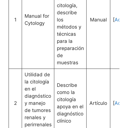
citología,
describe
Manual for
1
los
Manual
[
Acce
Cytology
métodos y
técnicas
para la
preparación
de
muestras
Utilidad de
la citología
Describe
en el
como la
diagnóstico
citología
2
y manejo
Artículo
[
Acce
apoya en el
de tumores
diagnóstico
renales y
clínico
perirrenales