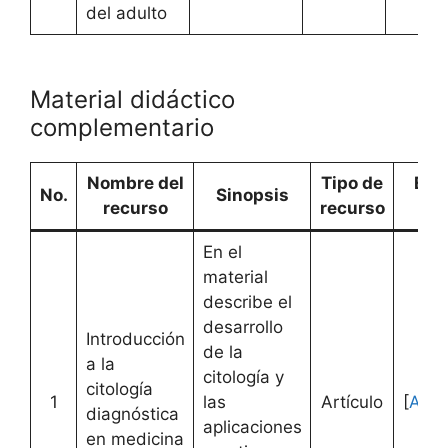
del adulto
Material didáctico
complementario
Nombre del
Tipo de
Enl
No.
Sinopsis
recurso
recurso
W
En el
material
describe el
desarrollo
Introducción
de la
a la
citología y
citología
1
las
Artículo
[
Acce
diagnóstica
aplicaciones
en medicina