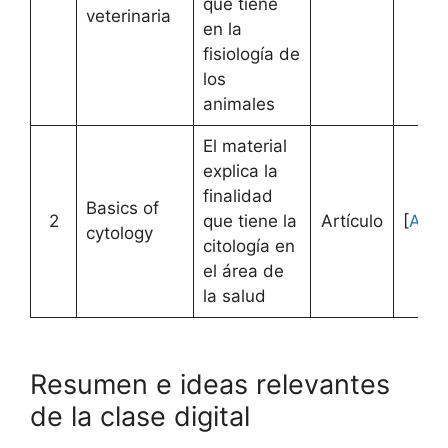
que tiene
veterinaria
en la
fisiología de
los
animales
El material
explica la
finalidad
Basics of
2
que tiene la
Artículo
[
Acce
cytology
citología en
el área de
la salud
Resumen e ideas relevantes
de la clase digital