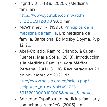
Ingrid y Jill. (18 jul 2020). ¿Medicina
familiar?
https://www.youtube.com/watch?
v=ZQUL5H2xtG0
9.06 min.
McWhinney, IR. (1995).
Principios de la
medicina de familia
. En: Medicina de
familia. Barcelona. Ed Mosby_Doyma. P. p
12-26.
Abril-Collado, Ramiro Orlando, & Cuba-
Fuentes, María Sofía. (2013). Introducción
a la Medicina Familiar.
Acta Médica
Peruana
,
30
(1), 31-36. Recuperado en 23
de noviembre de 2021, de
http://www.scielo.org.pe/scielo.php?
script=sci_arttext&pid=S1728-
59172013000100006&lng=es&tlng=es
.
Sociedad Española de medicina familiar y
comunitaria. semFYC. (2005). La