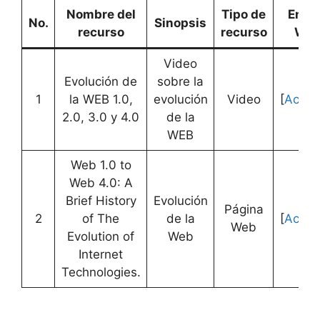
Nombre del
Tipo de
Enla
No.
Sinopsis
recurso
recurso
We
Video
Evolución de
sobre la
1
la WEB 1.0,
evolución
Video
[
Acced
2.0, 3.0 y 4.0
de la
WEB
Web 1.0 to
Web 4.0: A
Brief History
Evolución
Página
2
of The
de la
[
Acced
Web
Evolution of
Web
Internet
Technologies.