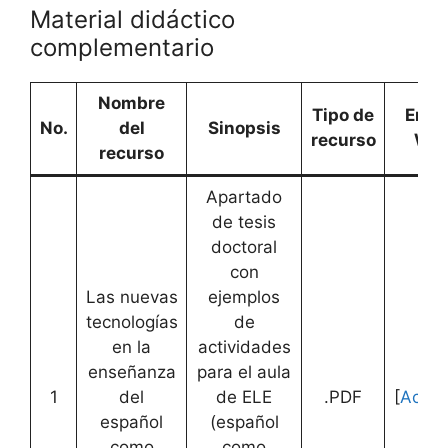
Material didáctico
complementario
Nombre
Tipo de
Enla
No.
del
Sinopsis
recurso
We
recurso
Apartado
de tesis
doctoral
con
Las nuevas
ejemplos
tecnologías
de
en la
actividades
enseñanza
para el aula
1
del
de ELE
.PDF
[
Acce
español
(español
como
como