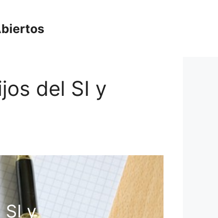
biertos
ijos del SI y
 SI y