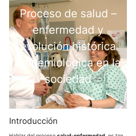
Proceso de salud –
enfermedad y
evolución histórica
epidemiológica en la
sociedad
Introducción
Hablar del proceso
salud-enfermedad
, es tan