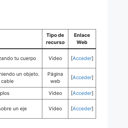
Tipo de
Enlace
recurso
Web
izando tu cuerpo
Video
[
Acceder
]
niendo un objeto.
Página
[
Acceder
]
 cable
web
plos
Video
[
Acceder
]
obre un eje
Video
[
Acceder
]