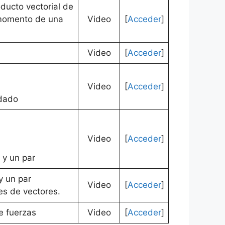
oducto vectorial de
 momento de una
Video
[
Acceder
]
Video
[
Acceder
]
Video
[
Acceder
]
 dado
Video
[
Acceder
]
 y un par
y un par
Video
[
Acceder
]
es de vectores.
e fuerzas
Video
[
Acceder
]