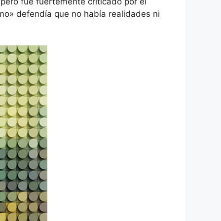
ero fue fuertemente criticado por el
ismo» defendía que no había realidades ni