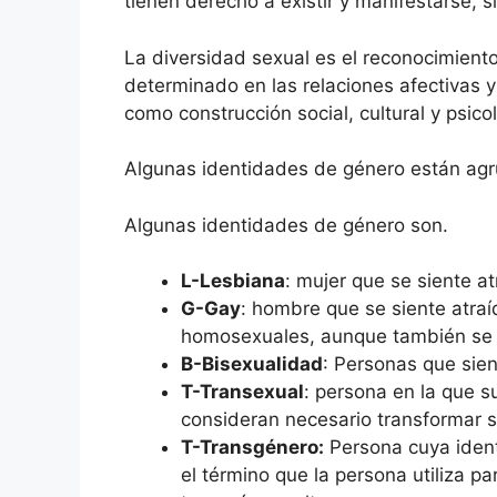
tienen derecho a existir y manifestarse, s
La diversidad sexual es el reconocimiento
determinado en las relaciones afectivas y
como construcción social, cultural y psic
Algunas identidades de género están ag
Algunas identidades de género son.
L-Lesbiana
: mujer que se siente a
G-Gay
: hombre que se siente atra
homosexuales, aunque también se i
B-Bisexualidad
: Personas que sien
T-Transexual
: persona en la que s
consideran necesario transformar s
T-Transgénero:
Persona cuya ident
el término que la persona utiliza 