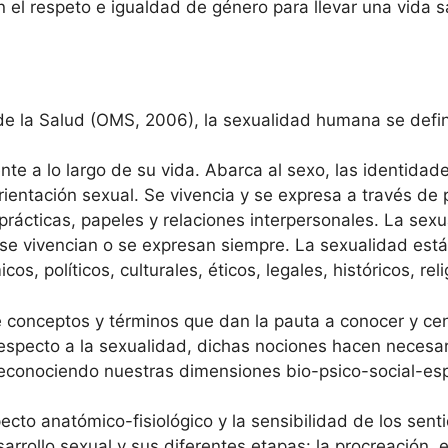
 el respeto e igualdad de género para llevar una vida s
de la Salud (OMS, 2006), la sexualidad humana se defi
te a lo largo de su vida. Abarca al sexo, las identidade
 orientación sexual. Se vivencia y se expresa a través d
 prácticas, papeles y relaciones interpersonales. La sex
e vivencian o se expresan siempre. La sexualidad está i
os, políticos, culturales, éticos, legales, históricos, reli
de conceptos y términos que dan la pauta a conocer y ce
especto a la sexualidad, dichas nociones hacen necesario
conociendo nuestras dimensiones bio-psico-social-espi
pecto anatómico-fisiológico y la sensibilidad de los sentid
arrollo sexual y sus diferentes etapas: la procreación, 