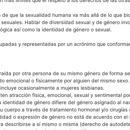
in más límites que el respeto a los derechos de las otra
 de que la sexualidad humana va más allá de lo que biol
 sexuales. Hablar de diversidad sexual y de género invol
ológica así como la identidad de género o sexual.
rupadas y representadas por un acrónimo que conforma
traída por otra persona de su mismo género de forma sex
ído emocional o físicamente por alguien del mismo sex
ncluye ocasionalmente a mujeres lesbianas.
ten atracción física, emocional, sexual y sentimental 
u identidad de género difiere del género asignado al n
u cuerpo a través de tratamiento hormonal y/o cirugías 
idad o expresión de género no está de acuerdo con el s
para describirse a sí mismo o misma (derecho de autodet