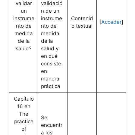
validar
validació
un
n de un
instrume
instrume
Contenid
[
Acceder
]
nto de
nto de
o textual
medida
medida
de la
de la
salud?
salud y
en qué
consiste
en
manera
práctica
Capítulo
16 en
The
Se
practice
encuentr
of
a los