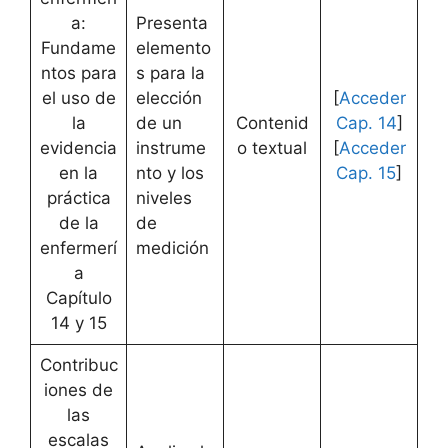
a:
Presenta
Fundame
elemento
ntos para
s para la
el uso de
elección
[
Acceder
la
de un
Contenid
Cap. 14
]
evidencia
instrume
o textual
[
Acceder
en la
nto y los
Cap. 15
]
práctica
niveles
de la
de
enfermerí
medición
a
Capítulo
14 y 15
Contribuc
iones de
las
escalas