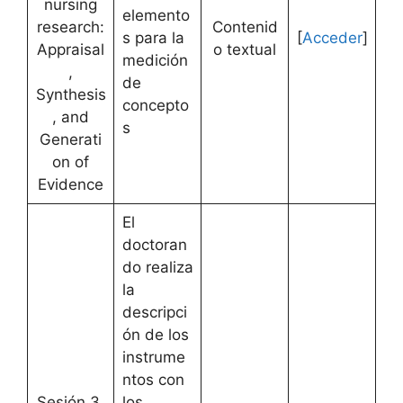
nursing
elemento
research:
Contenid
s para la
[
Acceder
]
Appraisal
o textual
medición
,
de
Synthesis
concepto
, and
s
Generati
on of
Evidence
El
doctoran
do realiza
la
descripci
ón de los
instrume
ntos con
Sesión 3.
los