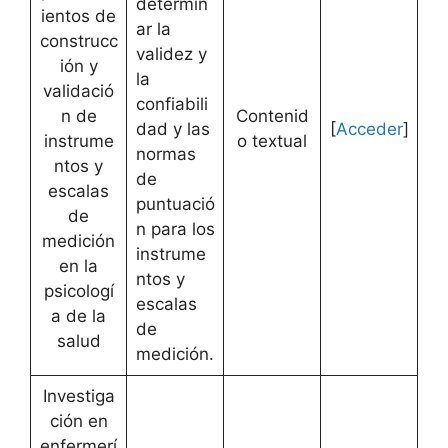
determin
ientos de
ar la
construcc
validez y
ión y
la
validació
confiabili
n de
Contenid
dad y las
[
Acceder
]
instrume
o textual
normas
ntos y
de
escalas
puntuació
de
n para los
medición
instrume
en la
ntos y
psicologí
escalas
a de la
de
salud
medición.
Investiga
ción en
enfermerí