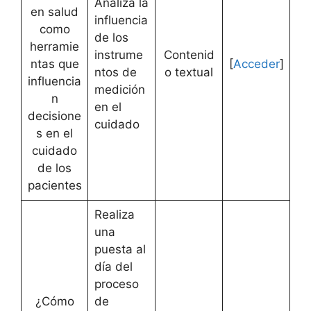
Analiza la
en salud
influencia
como
de los
herramie
instrume
Contenid
ntas que
[
Acceder
]
ntos de
o textual
influencia
medición
n
en el
decisione
cuidado
s en el
cuidado
de los
pacientes
Realiza
una
puesta al
día del
proceso
¿Cómo
de