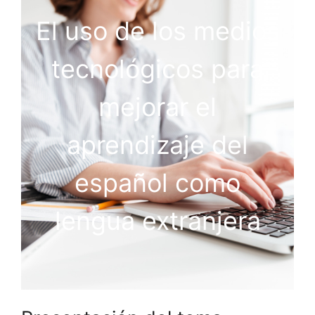
El uso de los medios
tecnológicos para
mejorar el
aprendizaje del
español como
lengua extranjera