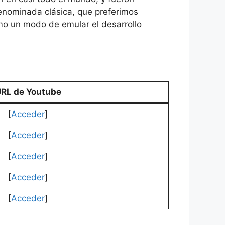
nominada clásica, que preferimos
omo un modo de emular el desarrollo
RL de Youtube
[
Acceder
]
[
Acceder
]
[
Acceder
]
[
Ac
c
eder
]
[
Acceder
]