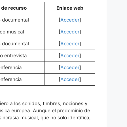
 de recurso
Enlace web
o documental
[
Acceder
]
eo musical
[
Acceder
]
o documental
[
Acceder
]
o entrevista
[
Acceder
]
nferencia
[
Acceder
]
nferencia
[
Acceder
]
iero a los sonidos, timbres, nociones y
música europea. Aunque el predominio de
incrasia musical, que no solo identifica,