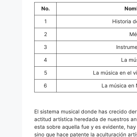
No.
Nomb
1
Historia d
2
Mé
3
Instrume
4
La mús
5
La música en el v
6
La música en 
El sistema musical donde has crecido deri
actitud artística heredada de nuestros a
esta sobre aquella fue y es evidente, hay 
sino que hace patente la aculturación art