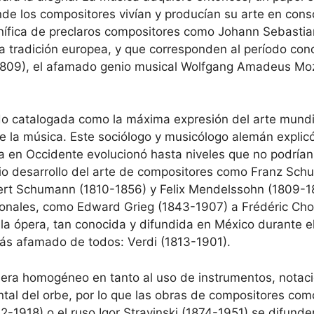
de los compositores vivían y producían su arte en cons
nífica de preclaros compositores como Johann Sebastia
 tradición europea, y que corresponden al período con
1809), el afamado genio musical Wolfgang Amadeus Moza
do catalogada como la máxima expresión del arte mundia
 de la música. Este sociólogo y musicólogo alemán explic
ca en Occidente evolucionó hasta niveles que no podrían 
o desarrollo del arte de compositores como Franz Schu
ert Schumann (1810-1856) y Felix Mendelssohn (1809-184
ionales, como Edward Grieg (1843-1907) a Frédéric Cho
 la ópera, tan conocida y difundida en México durante e
más afamado de todos: Verdi (1813-1901).
 era homogéneo en tanto al uso de instrumentos, notaci
tal del orbe, por lo que las obras de compositores co
-1918) o el ruso Igor Stravinski (1874-1951) se difunde