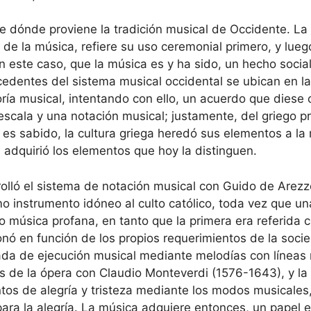
e dónde proviene la tradición musical de Occidente. La 
 de la música, refiere su uso ceremonial primero, y luego
n este caso, que la música es y ha sido, un hecho social
edentes del sistema musical occidental se ubican en la
oría musical, intentando con ello, un acuerdo que diese
escala y una notación musical; justamente, del griego pr
es sabido, la cultura griega heredó sus elementos a la
 adquirió los elementos que hoy la distinguen.
rolló el sistema de notación musical con Guido de Arez
 instrumento idóneo al culto católico, toda vez que un
 música profana, en tanto que la primera era referida c
onó en función de los propios requerimientos de la soc
da de ejecución musical mediante melodías con líneas 
os de la ópera con Claudio Monteverdi (1576-1643), y la
os de alegría y tristeza mediante los modos musicales, 
para la alegría. La música adquiere entonces, un papel 