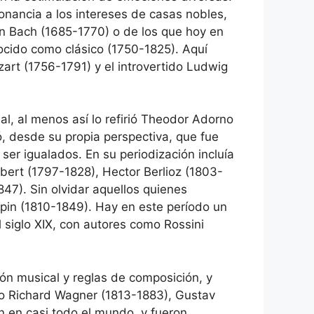
onancia a los intereses de casas nobles,
n Bach (1685-1770) o de los que hoy en
ocido como clásico (1750-1825). Aquí
rt (1756-1791) y el introvertido Ludwig
l, al menos así lo refirió Theodor Adorno
ó, desde su propia perspectiva, que fue
ser igualados. En su periodización incluía
bert (1797-1828), Hector Berlioz (1803-
7). Sin olvidar aquellos quienes
pin (1810-1849). Hay en este período un
l siglo XIX, con autores como Rossini
ón musical y reglas de composición, y
mo Richard Wagner (1813-1883), Gustav
n en casi todo el mundo, y fueron