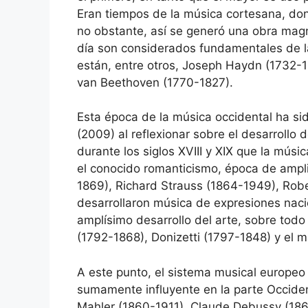
Eran tiempos de la música cortesana, don
no obstante, así se generó una obra mag
día son considerados fundamentales de la
están, entre otros, Joseph Haydn (1732-
van Beethoven (1770-1827).
Esta época de la música occidental ha si
(2009) al reflexionar sobre el desarrollo
durante los siglos XVIII y XIX que la músi
el conocido romanticismo, época de ampli
1869), Richard Strauss (1864-1949), Rob
desarrollaron música de expresiones nac
amplísimo desarrollo del arte, sobre todo
(1792-1868), Donizetti (1797-1848) y el 
A este punto, el sistema musical europeo
sumamente influyente en la parte Occiden
Mahler (1860-1911), Claude Debussy (1862