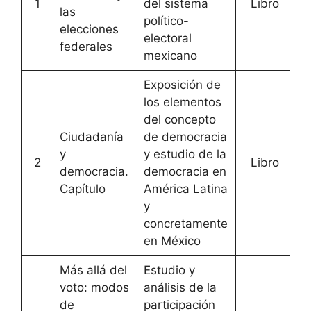
1
del sistema
Libro
[
A
las
político-
elecciones
electoral
federales
mexicano
Exposición de
los elementos
del concepto
Ciudadanía
de democracia
y
y estudio de la
2
Libro
[
A
democracia.
democracia en
Capítulo
América Latina
y
concretamente
en México
Más allá del
Estudio y
voto: modos
análisis de la
de
participación