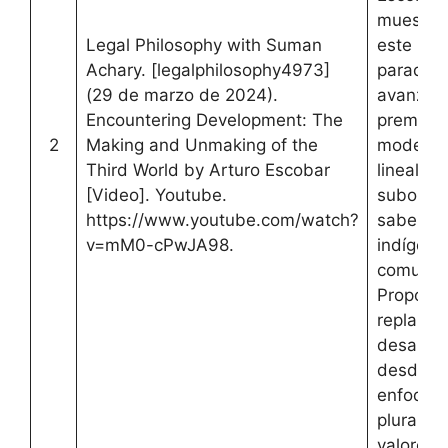
muestra
Legal Philosophy with Suman
este
Achary. [legalphilosophy4973]
paradig
(29 de marzo de 2024).
avanzó b
Encountering Development: The
premisa
2
Making and Unmaking of the
moderni
Third World by Arturo Escobar
lineal,
[Video]. Youtube.
subordi
https://www.youtube.com/watch?
saberes
v=mM0-cPwJA98.
indígena
comunita
Propone
replantea
desarrol
desde
enfoque
plurales
valoren l