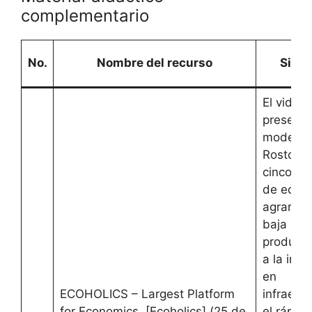
complementario
No.
Nombre del recurso
Sinop
El video
presenta
modelo 
Rostow 
cinco et
de econ
agrarias
baja
producti
a la inve
en
ECOHOLICS – Largest Platform
infraestr
for Economics. [Ecoholics] (25 de
el rápido