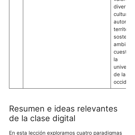
diversid
cultural, 
autonom
territoria
sostenib
ambienta
cuestio
la
universa
de las r
occident
Resumen e ideas relevantes
de la clase digital
En esta lección exploramos cuatro paradigmas