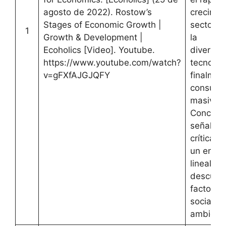
agosto de 2022). Rostow’s
crecimie
Stages of Economic Growth |
sectores
1
Growth & Development |
la
Ecoholics [Video]. Youtube.
diversifi
https://www.youtube.com/watch?
tecnológi
v=gFXfAJGJQFY
finalment
consum
masivo.
Concluy
señalan
críticas 
un enfo
lineal qu
descuid
factores
sociales 
ambienta