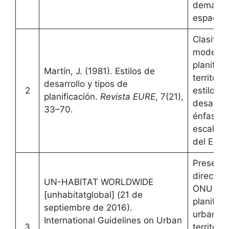
demand
espacio.
Clasifica
modelos
planifica
Martín, J. (1981). Estilos de
territori
desarrollo y tipos de
2
estilos d
planificación.
Revista EURE
, 7(21),
desarroll
33–70.
énfasis e
escala y 
del Esta
Presenta
directric
UN-HABITAT WORLDWIDE
ONU par
[unhabitatglobal] (21 de
planifica
septiembre de 2016).
urbana y
International Guidelines on Urban
3
territorial