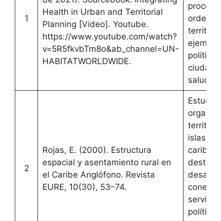
proceso
Health in Urban and Territorial
1
ordenam
Planning [Video]. Youtube.
territori
https://www.youtube.com/watch?
ejemplo
v=5R5fkvbTm8o&ab_channel=UN-
política
HABITATWORLDWIDE.
ciudade
saludab
Estudio 
organiz
territori
islas
Rojas, E. (2000). Estructura
caribeña
espacial y asentamiento rural en
destaca
2
el Caribe Anglófono. Revista
desafío
EURE, 10(30), 53–74.
conectiv
servicio
política