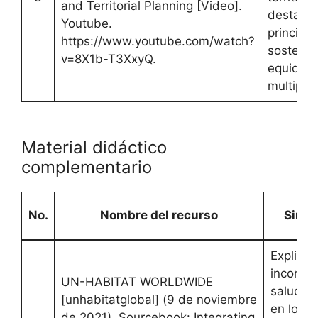
and Territorial Planning [Video].
destaca
Youtube.
principio
https://www.youtube.com/watch?
sostenibi
v=8X1b-T3XxyQ.
equidad 
multipart
Material didáctico
complementario
No.
Nombre del recurso
Sinop
Explica
incorpor
UN-HABITAT WORLDWIDE
salud pú
[unhabitatglobal] (9 de noviembre
en los
de 2021). Sourcebook: Integrating