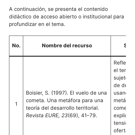
A continuación, se presenta el contenido
didáctico de acceso abierto o institucional para
profundizar en el tema.
No.
Nombre del recurso
Sino
Reflexió
el territ
sujeto y 
de desarr
Boisier, S. (1997). El vuelo de una
usando l
cometa. Una metáfora para una
metáfora
1
teoría del desarrollo territorial.
cometa 
Revista EURE, 23
(69), 41–79.
explicar 
tensión 
oferta y