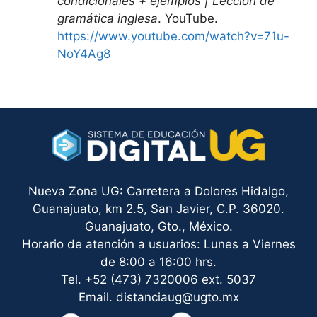
condicionales + ejemplos | Lección de
gramática inglesa
. YouTube.
https://www.youtube.com/watch?v=71u-
NoY4Ag8
Nueva Zona UG: Carretera a Dolores Hidalgo,
Guanajuato, km 2.5, San Javier, C.P. 36020.
Guanajuato, Gto., México.
Horario de atención a usuarios: Lunes a Viernes
de 8:00 a 16:00 hrs.
Tel. +52 (473) 7320006 ext. 5037
Email. distanciaug@ugto.mx