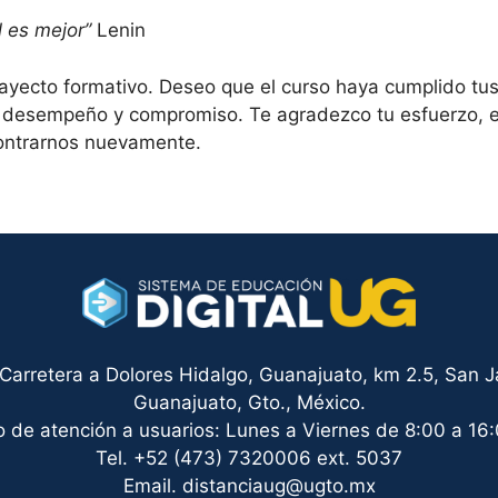
l es mejor”
Lenin
rayecto formativo. Deseo que el curso haya cumplido tu
 desempeño y compromiso. Te agradezco tu esfuerzo, em
contrarnos nuevamente.
arretera a Dolores Hidalgo, Guanajuato, km 2.5, San Ja
Guanajuato, Gto., México.
o de atención a usuarios: Lunes a Viernes de 8:00 a 16:
Tel. +52 (473) 7320006 ext. 5037
Email. distanciaug@ugto.mx