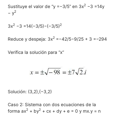
2
Sustituye el valor de “y =−3/5” en 3x
−3 =14y
2
− y
2
2
3x
−3 =14(−3/5)−(−3/5)
2
Reduce y despeja: 3x
=−42/5−9/25 + 3 =−294
Verifica la solución para “x”
Solución: (3,2),(−3,2)
Caso 2: Sistema con dos ecuaciones de la
2
2
forma ax
+ by
+ cx + dy + e = 0 y mx.y = n