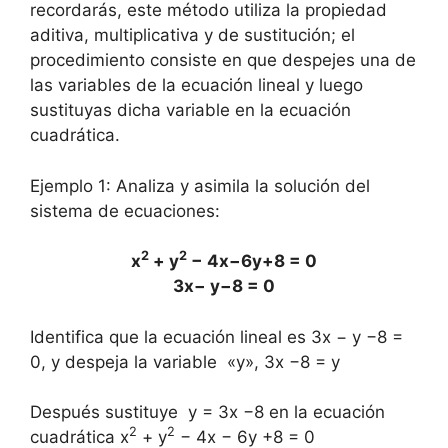
recordarás, este método utiliza la propiedad
aditiva, multiplicativa y de sustitución; el
procedimiento consiste en que despejes una de
las variables de la ecuación lineal y luego
sustituyas dicha variable en la ecuación
cuadrática.
Ejemplo 1: Analiza y asimila la solución del
sistema de ecuaciones:
2
2
x
+ y
− 4x−6y+8 = 0
3x− y−8 = 0
Identifica que la ecuación lineal es 3x − y −8 =
0, y despeja la variable «y», 3x −8 = y
Después sustituye y = 3x −8 en la ecuación
2
2
cuadrática x
+ y
− 4x − 6y +8 = 0