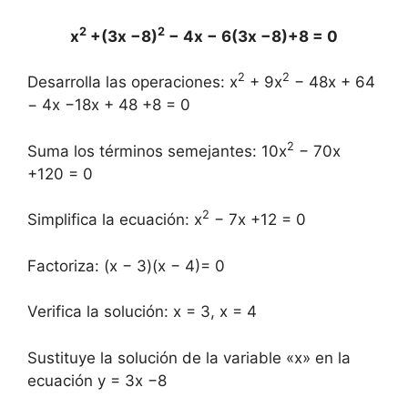
2
2
x
+(3x −8)
− 4x − 6(3x −8)+8 = 0
2
2
Desarrolla las operaciones: x
+ 9x
− 48x + 64
− 4x −18x + 48 +8 = 0
2
Suma los términos semejantes: 10x
− 70x
+120 = 0
2
Simplifica la ecuación: x
− 7x +12 = 0
Factoriza: (x − 3)(x − 4)= 0
Verifica la solución: x = 3, x = 4
Sustituye la solución de la variable «x» en la
ecuación y = 3x −8