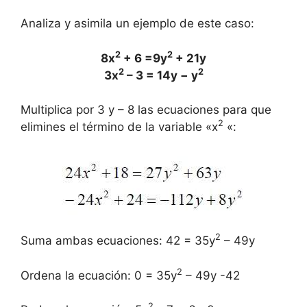
Analiza y asimila un ejemplo de este caso:
2
2
8x
+ 6 =9y
+ 21y
2
2
3x
– 3 = 14y − y
Multiplica por 3 y – 8 las ecuaciones para que
2
elimines el término de la variable «x
«:
2
Suma ambas ecuaciones: 42 = 35y
– 49y
2
Ordena la ecuación: 0 = 35y
– 49y -42
2