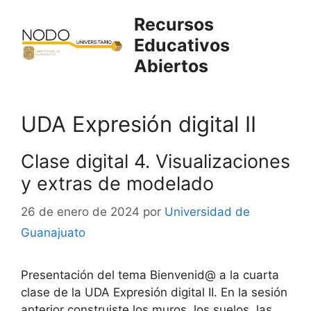
Saltar
Recursos
al
Educativos
contenido
Abiertos
UDA Expresión digital II
Clase digital 4. Visualizaciones
y extras de modelado
26 de enero de 2024
por
Universidad de
Guanajuato
Presentación del tema Bienvenid@ a la cuarta
clase de la UDA Expresión digital II. En la sesión
anterior construiste los muros, los suelos, las