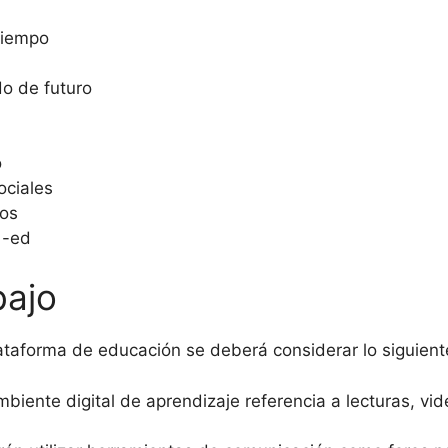
tiempo
do de futuro
o
ociales
vos
 -ed
bajo
lataforma de educación se deberá considerar lo siguient
biente digital de aprendizaje referencia a lecturas, vid