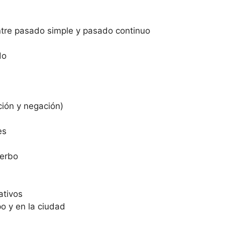
ntre pasado simple y pasado continuo
do
ión y negación)
es
verbo
ativos
po y en la ciudad