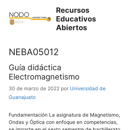
Saltar
Recursos
al
Educativos
contenido
Abiertos
NEBA05012
Guía didáctica
Electromagnetismo
30 de marzo de 2022
por
Universidad de
Guanajuato
Fundamentación La asignatura de Magnetismo,
Ondas y Óptica con enfoque en competencias,
se imparte en el sexto semestre de bachillerato