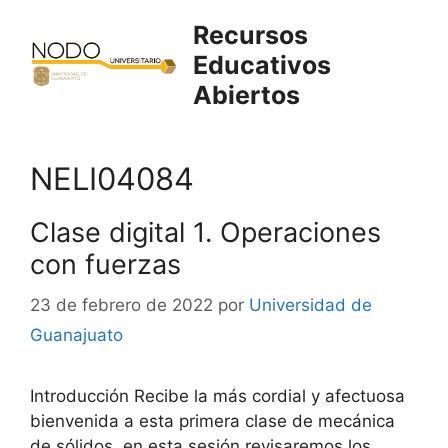
Saltar
Recursos
al
Educativos
contenido
Abiertos
NELI04084
Clase digital 1. Operaciones
con fuerzas
23 de febrero de 2022
por
Universidad de
Guanajuato
Introducción Recibe la más cordial y afectuosa
bienvenida a esta primera clase de mecánica
de sólidos, en esta sesión revisaremos los