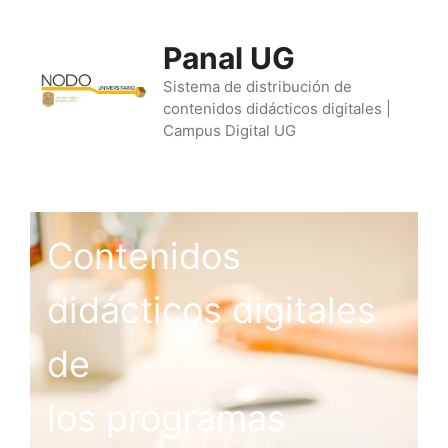
Saltar
al
Panal UG
contenido
Sistema de distribución de
contenidos didácticos digitales |
Campus Digital UG
Contenidos
didácticos digitales
de
los programas