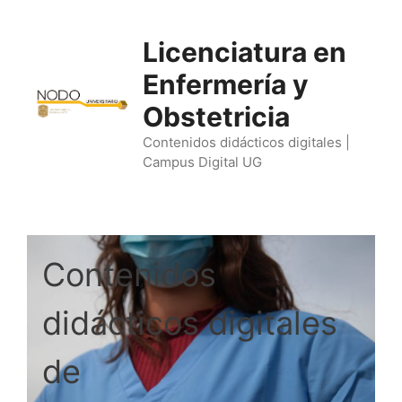
Saltar
al
Licenciatura en
contenido
Enfermería y
Obstetricia
Contenidos didácticos digitales |
Campus Digital UG
Contenidos
didácticos digitales
de