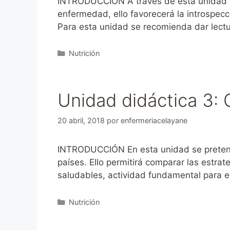
INTRODUCCIÓN A través de esta unidad el 
enfermedad, ello favorecerá la introspecci
Para esta unidad se recomienda dar lectu
Categorías
Nutrición
Unidad didáctica 3:
20 abril, 2018
por
enfermeriacelayane
INTRODUCCIÓN En esta unidad se pretende 
países. Ello permitirá comparar las estrat
saludables, actividad fundamental para e
Categorías
Nutrición