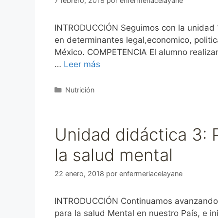
7 febrero, 2018
por
enfermeriacelayane
INTRODUCCIÓN Seguimos con la unidad 1 
en determinantes legal,economico, politic
México. COMPETENCIA El alumno realizará
…
Leer más
Categorías
Nutrición
Unidad didáctica 3: 
la salud mental
22 enero, 2018
por
enfermeriacelayane
INTRODUCCIÓN Continuamos avanzando y en
para la salud Mental en nuestro País, e 