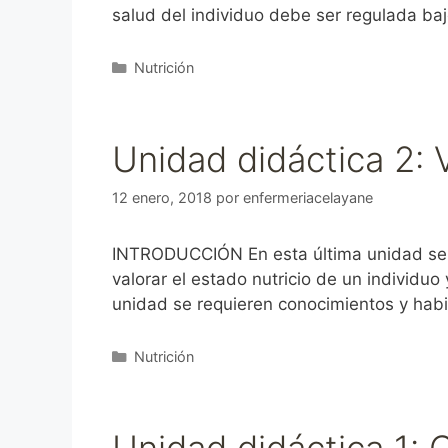
salud del individuo debe ser regulada ba
Categorías
Nutrición
Unidad didáctica 2: V
12 enero, 2018
por
enfermeriacelayane
INTRODUCCIÓN En esta última unidad se p
valorar el estado nutricio de un individu
unidad se requieren conocimientos y hab
Categorías
Nutrición
Unidad didáctica 1: 