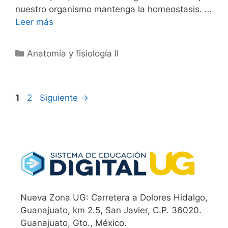
nuestro organismo mantenga la homeostasis. …
Leer más
Categorías
Anatomía y fisiología II
Página
Página
1
2
Siguiente
→
Nueva Zona UG: Carretera a Dolores Hidalgo,
Guanajuato, km 2.5, San Javier, C.P. 36020.
Guanajuato, Gto., México.