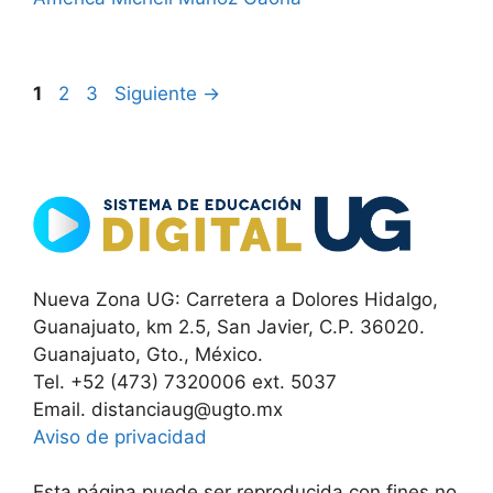
Página
Página
Página
1
2
3
Siguiente
→
Nueva Zona UG: Carretera a Dolores Hidalgo,
Guanajuato, km 2.5, San Javier, C.P. 36020.
Guanajuato, Gto., México.
Tel. +52 (473) 7320006 ext. 5037
Email. distanciaug@ugto.mx
Aviso de privacidad
Esta página puede ser reproducida con fines no