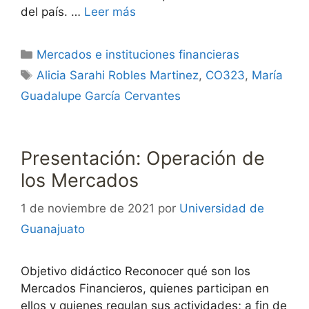
del país. …
Leer más
Categorías
Mercados e instituciones financieras
Etiquetas
Alicia Sarahi Robles Martinez
,
CO323
,
María
Guadalupe García Cervantes
Presentación: Operación de
los Mercados
1 de noviembre de 2021
por
Universidad de
Guanajuato
Objetivo didáctico Reconocer qué son los
Mercados Financieros, quienes participan en
ellos y quienes regulan sus actividades; a fin de