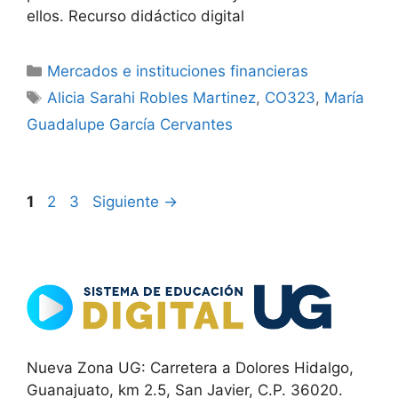
ellos. Recurso didáctico digital
Categorías
Mercados e instituciones financieras
Etiquetas
Alicia Sarahi Robles Martinez
,
CO323
,
María
Guadalupe García Cervantes
Página
Página
Página
1
2
3
Siguiente
→
Nueva Zona UG: Carretera a Dolores Hidalgo,
Guanajuato, km 2.5, San Javier, C.P. 36020.