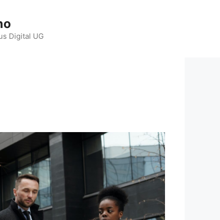
ho
us Digital UG