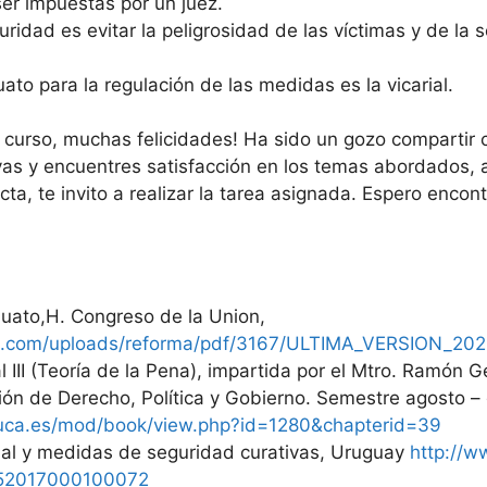
r impuestas por un juez.
ridad es evitar la peligrosidad de las víctimas y de la 
ato para la regulación de las medidas es la vicarial.
del curso, muchas felicidades! Ha sido un gozo compartir
ivas y encuentres satisfacción en los temas abordados,
ta, te invito a realizar la tarea asignada. Espero encon
uato,H. Congreso de la Union,
s.com/uploads/reforma/pdf/3167/ULTIMA_VERSION_202
III (Teoría de la Pena), impartida por el Mtro. Ramón G
sión de Derecho, Política y Gobierno. Semestre agosto –
.uca.es/mod/book/view.php?id=1280&chapterid=39
inal y medidas de seguridad curativas, Uruguay
http://w
652017000100072