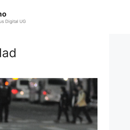
ho
us Digital UG
dad