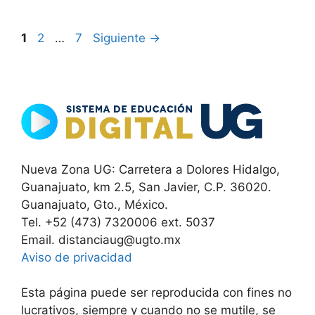
Página
Página
Página
1
2
…
7
Siguiente
→
Nueva Zona UG: Carretera a Dolores Hidalgo,
Guanajuato, km 2.5, San Javier, C.P. 36020.
Guanajuato, Gto., México.
Tel. +52 (473) 7320006 ext. 5037
Email. distanciaug@ugto.mx
Aviso de privacidad
Esta página puede ser reproducida con fines no
lucrativos, siempre y cuando no se mutile, se