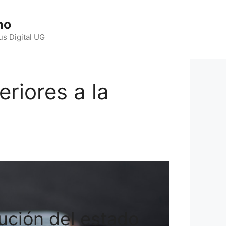
ho
us Digital UG
eriores a la
tución del estado