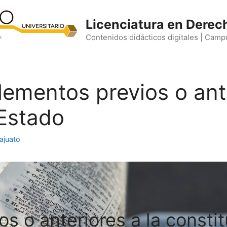
Licenciatura en Derec
Contenidos didácticos digitales | Camp
Elementos previos o ant
 Estado
ajuato
s o anteriores a la consti