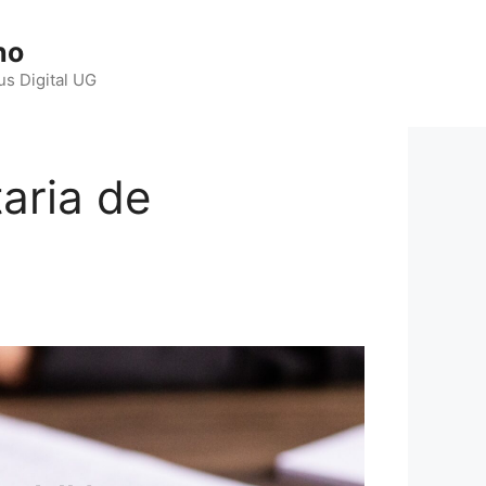
ho
us Digital UG
taria de