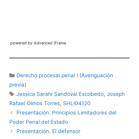
powered by Advanced iFrame
Categorías
Derecho procesal penal I (Averiguación
previa)
Etiquetas
Jessica Sarahí Sandoval Escobedo
,
Joseph
Rafael Olmos Torres
,
SHLI04120
Presentación. Principios Limitadores del
Poder Penal del Estado
Presentación. El defensor