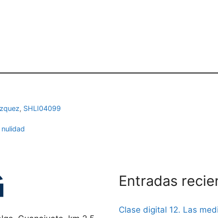
ázquez
,
SHLI04099
 nulidad
Entradas recie
Clase digital 12. Las me