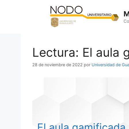
Saltar
al
M
contenido
Co
Lectura: El aula
28 de noviembre de 2022
por
Universidad de Gu
El aula gamificada