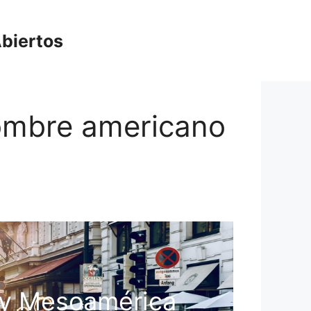
biertos
 hombre americano
o y Mesoamérica