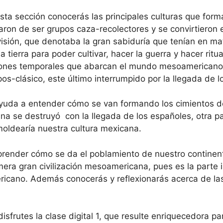
ta sección conocerás las principales culturas que forma
aron de ser grupos caza-recolectores y se convirtieron e
visión, que denotaba la gran sabiduría que tenían en mat
la tierra para poder cultivar, hacer la guerra y hacer ritu
siones temporales que abarcan el mundo mesoamericano,
 pos-clásico, este último interrumpido por la llegada de
uda a entender cómo se van formando los cimientos de
a se destruyó con la llegada de los españoles, otra pa
moldearía nuestra cultura mexicana.
omprender cómo se da el poblamiento de nuestro continent
rimera gran civilización mesoamericana, pues es la parte
icano. Además conocerás y reflexionarás acerca de la
frutes la clase digital 1, que resulte enriquecedora par